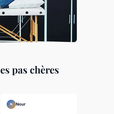
es pas chères
Nour
N