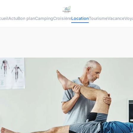
ueil
Actu
Bon plan
Camping
Croisière
Location
Tourisme
Vacance
Voy