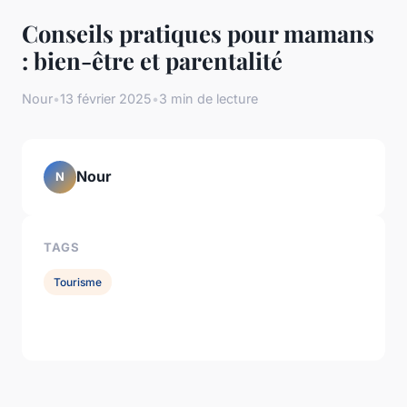
Conseils pratiques pour mamans
: bien-être et parentalité
Nour
•
13 février 2025
•
3 min de lecture
Nour
N
TAGS
Tourisme